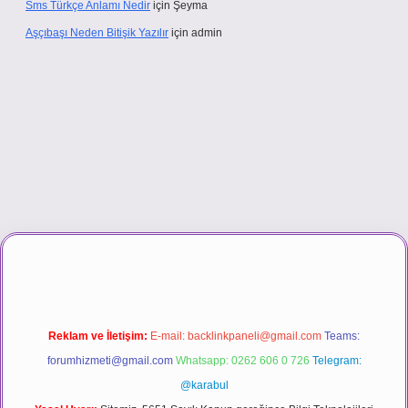
Sms Türkçe Anlamı Nedir
için
Şeyma
Aşçıbaşı Neden Bitişik Yazılır
için
admin
.casino
Reklam ve İletişim:
E-mail:
backlinkpaneli@gmail.com
Teams:
forumhizmeti@gmail.com
Whatsapp: 0262 606 0 726
Telegram:
@karabul