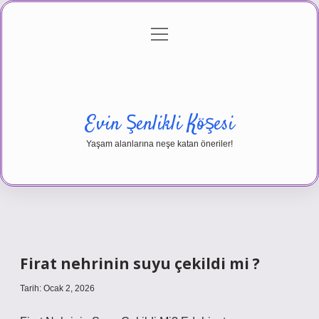
menüyü
Anasayfa
Gizlilik Politikası
Yasal Uyarı
aç
Hakkımızda
Evin Şenlikli Köşesi
Yaşam alanlarına neşe katan öneriler!
Firat nehrinin suyu çekildi mi ?
Tarih: Ocak 2, 2026