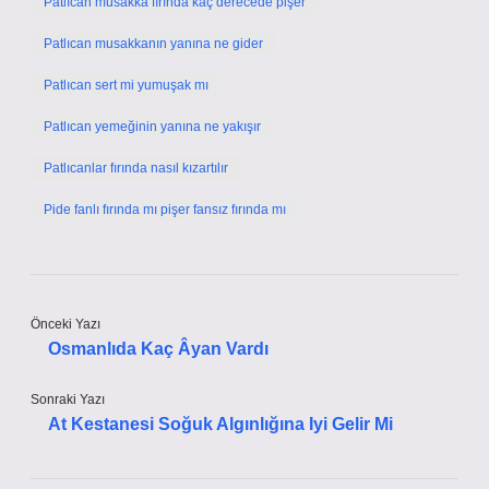
Patlıcan musakka fırında kaç derecede pişer
Patlıcan musakkanın yanına ne gider
Patlıcan sert mi yumuşak mı
Patlıcan yemeğinin yanına ne yakışır
Patlıcanlar fırında nasıl kızartılır
Pide fanlı fırında mı pişer fansız fırında mı
Önceki Yazı
Osmanlıda Kaç Âyan Vardı
Sonraki Yazı
At Kestanesi Soğuk Algınlığına Iyi Gelir Mi