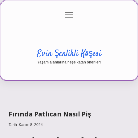
menüyü
Anasayfa
Gizlilik Politikası
Yasal Uyarı
aç
Hakkımızda
Evin Şenlikli Köşesi
Yaşam alanlarına neşe katan öneriler!
Fırında Patlıcan Nasıl Piş
Tarih: Kasım 8, 2024