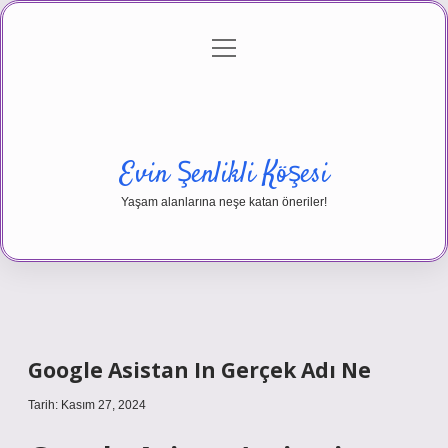
menüyü
Anasayfa
Gizlilik Politikası
Yasal Uyarı
aç
Hakkımızda
Evin Şenlikli Köşesi
Yaşam alanlarına neşe katan öneriler!
Google Asistan In Gerçek Adı Ne
Tarih: Kasım 27, 2024