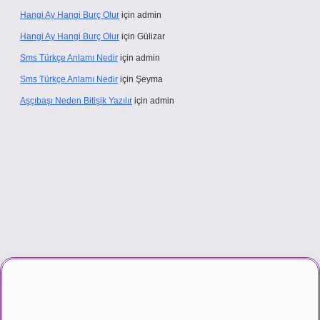
Hangi Ay Hangi Burç Olur
için
admin
Hangi Ay Hangi Burç Olur
için
Gülizar
Sms Türkçe Anlamı Nedir
için
admin
Sms Türkçe Anlamı Nedir
için
Şeyma
Aşçıbaşı Neden Bitişik Yazılır
için
admin
sino