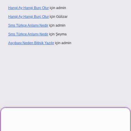
Hangi Ay Hangi Burç Olur
için
admin
Hangi Ay Hangi Burç Olur
için
Gülizar
Sms Türkçe Anlamı Nedir
için
admin
Sms Türkçe Anlamı Nedir
için
Şeyma
Aşçıbaşı Neden Bitişik Yazılır
için
admin
vd.casino