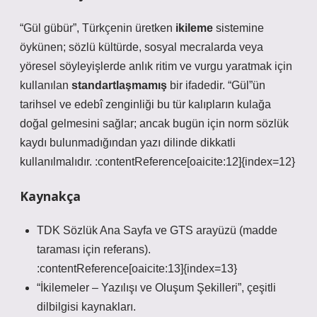
“Gül gübür”, Türkçenin üretken
ikileme
sistemine
öykünen; sözlü kültürde, sosyal mecralarda veya
yöresel söyleyişlerde anlık ritim ve vurgu yaratmak için
kullanılan
standartlaşmamış
bir ifadedir. “Gül”ün
tarihsel ve edebî zenginliği bu tür kalıpların kulağa
doğal gelmesini sağlar; ancak bugün için
norm sözlük
kaydı
bulunmadığından yazı dilinde dikkatli
kullanılmalıdır. :contentReference[oaicite:12]{index=12}
Kaynakça
TDK Sözlük Ana Sayfa ve GTS arayüzü (madde
taraması için referans).
:contentReference[oaicite:13]{index=13}
“İkilemeler – Yazılışı ve Oluşum Şekilleri”, çeşitli
dilbilgisi kaynakları.