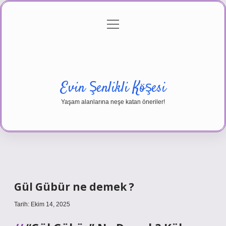
menüyü
Anasayfa
Gizlilik Politikası
Yasal Uyarı
aç
Hakkımızda
Evin Şenlikli Köşesi
Yaşam alanlarına neşe katan öneriler!
Gül Gübür ne demek ?
Tarih: Ekim 14, 2025