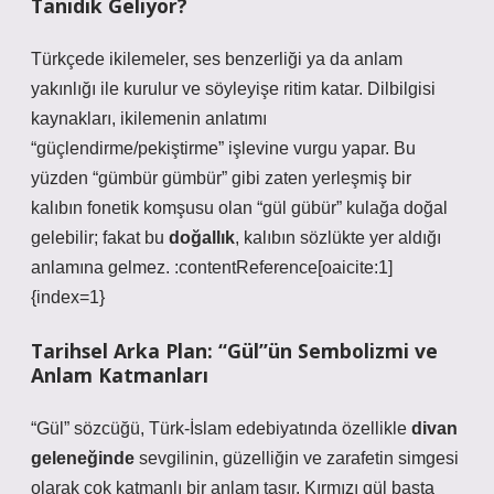
Tanıdık Geliyor?
Türkçede ikilemeler, ses benzerliği ya da anlam
yakınlığı ile kurulur ve söyleyişe ritim katar. Dilbilgisi
kaynakları, ikilemenin anlatımı
“güçlendirme/pekiştirme” işlevine vurgu yapar. Bu
yüzden “gümbür gümbür” gibi zaten yerleşmiş bir
kalıbın fonetik komşusu olan “gül gübür” kulağa doğal
gelebilir; fakat bu
doğallık
, kalıbın sözlükte yer aldığı
anlamına gelmez. :contentReference[oaicite:1]
{index=1}
Tarihsel Arka Plan: “Gül”ün Sembolizmi ve
Anlam Katmanları
“Gül” sözcüğü, Türk-İslam edebiyatında özellikle
divan
geleneğinde
sevgilinin, güzelliğin ve zarafetin simgesi
olarak çok katmanlı bir anlam taşır. Kırmızı gül başta