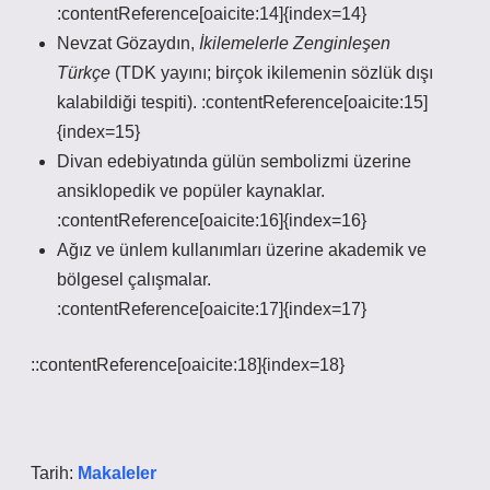
:contentReference[oaicite:14]{index=14}
Nevzat Gözaydın,
İkilemelerle Zenginleşen
Türkçe
(TDK yayını; birçok ikilemenin sözlük dışı
kalabildiği tespiti). :contentReference[oaicite:15]
{index=15}
Divan edebiyatında gülün sembolizmi üzerine
ansiklopedik ve popüler kaynaklar.
:contentReference[oaicite:16]{index=16}
Ağız ve ünlem kullanımları üzerine akademik ve
bölgesel çalışmalar.
:contentReference[oaicite:17]{index=17}
::contentReference[oaicite:18]{index=18}
Tarih:
Makaleler