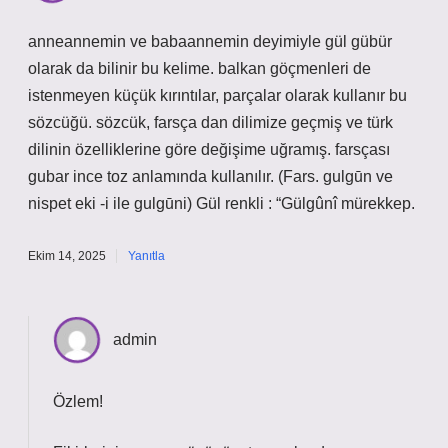
anneannemin ve babaannemin deyimiyle gül gübür
olarak da bilinir bu kelime. balkan göçmenleri de
istenmeyen küçük kırıntılar, parçalar olarak kullanır bu
sözcüğü. sözcük, farsça dan dilimize geçmiş ve türk
dilinin özelliklerine göre değişime uğramış. farsçası
gubar ince toz anlamında kullanılır. (Fars. gulgūn ve
nispet eki -і ile gulgūnі) Gül renkli : “Gülgûnî mürekkep.
Ekim 14, 2025
Yanıtla
admin
Özlem!