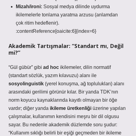
Mizah/ironi:
Sosyal medya dilinde uydurma
ikilemelerle tonlama yaratma arzusu (anlamdan
çok
ritim
hedeflenir).
:contentReference[oaicite:6]{index=6}
Akademik Tartışmalar: “Standart mı, Değil
mi?”
“Gül gübür” gibi
ad hoc
ikilemeler, dilin normatif
(standart sözlük, yazım kılavuzu) alanı ile
sosyolinguistik
(yerel konuşma, ağ toplulukları) alanı
arasındaki gerilimi görünür kılar. Bir yanda TDK’nın
norm koyucu kaynaklarında kayıtlı olmayan bir öğe
vardır; diğer yanda
ikileme üretkenliği
üzerine yapılan
çalışmalar, kullanımın kendisini meşru bir dil olgusu
sayar. Bu nedenle akademik düzlemde soru şudur:
“Kullanım sıklığı belirli bir eşiği geçmeden bir ikileme