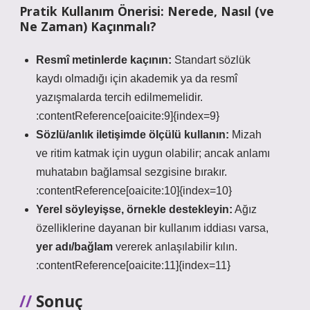
Pratik Kullanım Önerisi: Nerede, Nasıl (ve
Ne Zaman) Kaçınmalı?
Resmî metinlerde kaçının:
Standart sözlük
kaydı olmadığı için akademik ya da resmî
yazışmalarda tercih edilmemelidir.
:contentReference[oaicite:9]{index=9}
Sözlü/anlık iletişimde ölçülü kullanın:
Mizah
ve ritim katmak için uygun olabilir; ancak anlamı
muhatabın
bağlamsal sezgisine
bırakır.
:contentReference[oaicite:10]{index=10}
Yerel söyleyişse, örnekle destekleyin:
Ağız
özelliklerine dayanan bir kullanım iddiası varsa,
yer adı/bağlam
vererek anlaşılabilir kılın.
:contentReference[oaicite:11]{index=11}
Sonuç