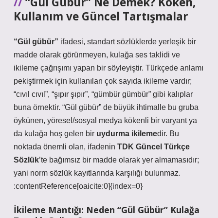
“Gül Gübür” Ne Demek? Köken,
Kullanım ve Güncel Tartışmalar
“Gül gübür”
ifadesi, standart sözlüklerde yerleşik bir
madde olarak görünmeyen, kulağa
ses taklidi
ve
ikileme
çağrışımı yapan bir söyleyiştir. Türkçede anlamı
pekiştirmek için kullanılan çok sayıda ikileme vardır;
“cıvıl cıvıl”, “şıpır şıpır”, “gümbür gümbür” gibi kalıplar
buna örnektir. “Gül gübür” de büyük ihtimalle bu gruba
öykünen, yöresel/sosyal medya kökenli bir varyant ya
da kulağa hoş gelen bir
uydurma ikileme
dir. Bu
noktada önemli olan, ifadenin
TDK Güncel Türkçe
Sözlük
’te bağımsız bir madde olarak yer almamasıdır;
yani norm sözlük kayıtlarında karşılığı bulunmaz.
:contentReference[oaicite:0]{index=0}
İkileme Mantığı: Neden “Gül Gübür” Kulağa