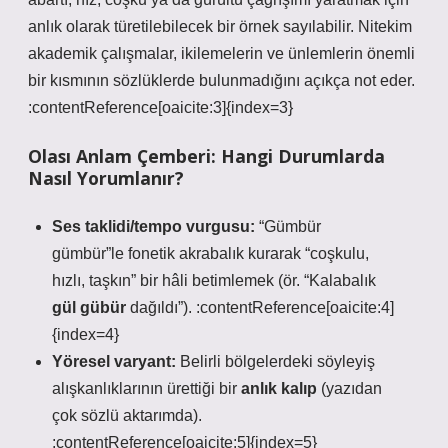
anlık olarak türetilebilecek bir örnek sayılabilir. Nitekim
akademik çalışmalar, ikilemelerin ve ünlemlerin önemli
bir kısmının sözlüklerde bulunmadığını açıkça not eder.
:contentReference[oaicite:3]{index=3}
Olası Anlam Çemberi: Hangi Durumlarda
Nasıl Yorumlanır?
Ses taklidi/tempo vurgusu:
“Gümbür
gümbür”le
fonetik akrabalık
kurarak “coşkulu,
hızlı, taşkın” bir hâli betimlemek (ör. “Kalabalık
gül gübür
dağıldı”). :contentReference[oaicite:4]
{index=4}
Yöresel varyant:
Belirli bölgelerdeki söyleyiş
alışkanlıklarının ürettiği bir
anlık kalıp
(yazıdan
çok sözlü aktarımda).
:contentReference[oaicite:5]{index=5}