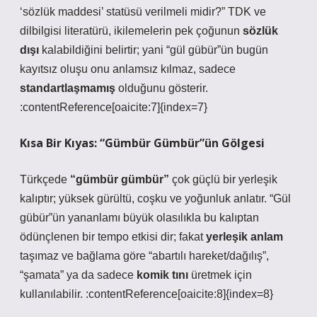
‘sözlük maddesi’ statüsü verilmeli midir?” TDK ve
dilbilgisi literatürü, ikilemelerin pek çoğunun
sözlük
dışı
kalabildiğini belirtir; yani “gül gübür”ün bugün
kayıtsız oluşu onu
anlamsız
kılmaz, sadece
standartlaşmamış
olduğunu gösterir.
:contentReference[oaicite:7]{index=7}
Kısa Bir Kıyas: “Gümbür Gümbür”ün Gölgesi
Türkçede
“gümbür gümbür”
çok güçlü bir yerleşik
kalıptır; yüksek gürültü, coşku ve yoğunluk anlatır. “Gül
gübür”ün yananlamı büyük olasılıkla bu kalıptan
ödünçlenen bir
tempo etkisi
dir; fakat
yerleşik anlam
taşımaz ve bağlama göre “abartılı hareket/dağılış”,
“şamata” ya da sadece
komik tını
üretmek için
kullanılabilir. :contentReference[oaicite:8]{index=8}