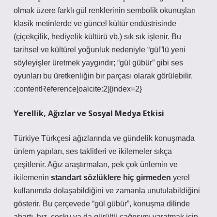
olmak üzere farklı gül renklerinin sembolik okunuşları
klasik metinlerde ve güncel kültür endüstrisinde
(çiçekçilik, hediyelik kültürü vb.) sık sık işlenir. Bu
tarihsel ve kültürel yoğunluk nedeniyle “gül”lü yeni
söyleyişler üretmek yaygındır; “gül gübür” gibi ses
oyunları bu üretkenliğin bir parçası olarak görülebilir.
:contentReference[oaicite:2]{index=2}
Yerellik, Ağızlar ve Sosyal Medya Etkisi
Türkiye Türkçesi ağızlarında ve gündelik konuşmada
ünlem yapıları, ses taklitleri ve ikilemeler sıkça
çeşitlenir. Ağız araştırmaları, pek çok ünlemin ve
ikilemenin
standart sözlüklere hiç girmeden
yerel
kullanımda dolaşabildiğini ve zamanla unutulabildiğini
gösterir. Bu çerçevede “gül gübür”, konuşma dilinde
abartı, hız, coşku ya da gürültü
çağrışımı yaratmak için