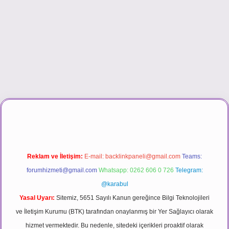
d.casino
Reklam ve İletişim:
E-mail:
backlinkpaneli@gmail.com
Teams:
forumhizmeti@gmail.com
Whatsapp: 0262 606 0 726
Telegram:
@karabul
Yasal Uyarı:
Sitemiz, 5651 Sayılı Kanun gereğince Bilgi Teknolojileri
ve İletişim Kurumu (BTK) tarafından onaylanmış bir Yer Sağlayıcı olarak
hizmet vermektedir. Bu nedenle, sitedeki içerikleri proaktif olarak