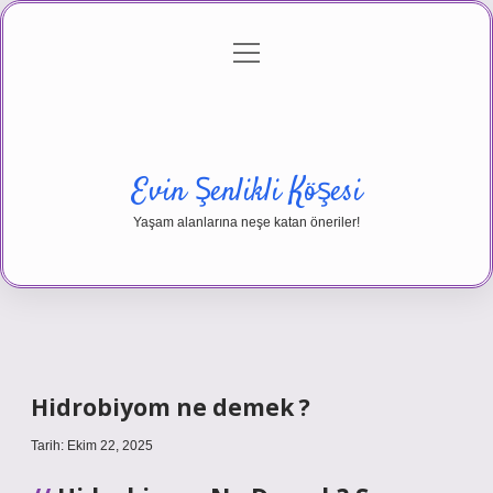
menüyü
Anasayfa
Gizlilik Politikası
Yasal Uyarı
aç
Hakkımızda
Evin Şenlikli Köşesi
Yaşam alanlarına neşe katan öneriler!
Hidrobiyom ne demek ?
Tarih: Ekim 22, 2025