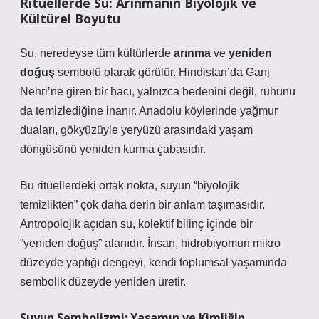
Ritüellerde Su: Arınmanın Biyolojik ve
Kültürel Boyutu
Su, neredeyse tüm kültürlerde
arınma
ve
yeniden
doğuş
sembolü olarak görülür. Hindistan’da Ganj
Nehri’ne giren bir hacı, yalnızca bedenini değil, ruhunu
da temizlediğine inanır. Anadolu köylerinde yağmur
duaları, gökyüzüyle yeryüzü arasındaki yaşam
döngüsünü yeniden kurma çabasıdır.
Bu ritüellerdeki ortak nokta, suyun “biyolojik
temizlikten” çok daha derin bir anlam taşımasıdır.
Antropolojik açıdan su,
kolektif bilinç
içinde bir
“yeniden doğuş” alanıdır. İnsan, hidrobiyomun mikro
düzeyde yaptığı dengeyi, kendi toplumsal yaşamında
sembolik düzeyde yeniden üretir.
Suyun Sembolizmi: Yaşamın ve Kimliğin