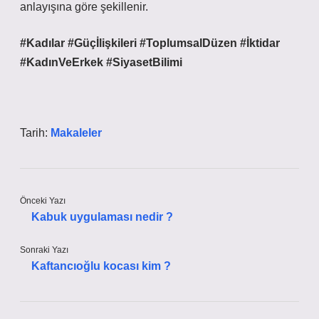
anlayışına göre şekillenir.
#Kadılar
#Güçİlişkileri
#ToplumsalDüzen
#İktidar
#KadınVeErkek
#SiyasetBilimi
Tarih:
Makaleler
Önceki Yazı
Kabuk uygulaması nedir ?
Sonraki Yazı
Kaftancıoğlu kocası kim ?