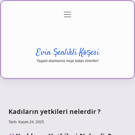
menüyü
Anasayfa
Gizlilik Politikası
Yasal Uyarı
aç
Hakkımızda
Evin Şenlikli Köşesi
Yaşam alanlarına neşe katan öneriler!
Kadıların yetkileri nelerdir ?
Tarih: Kasım 24, 2025