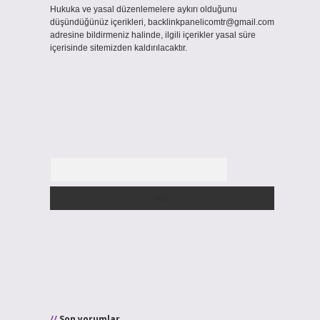
Hukuka ve yasal düzenlemelere aykırı olduğunu
düşündüğünüz içerikleri,
backlinkpanelicomtr@gmail.com
adresine bildirmeniz halinde, ilgili içerikler yasal süre
içerisinde sitemizden kaldırılacaktır.
Arama
Son yorumlar