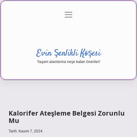
menüyü
Anasayfa
Gizlilik Politikası
Yasal Uyarı
aç
Hakkımızda
Evin Şenlikli Köşesi
Yaşam alanlarına neşe katan öneriler!
Kalorifer Ateşleme Belgesi Zorunlu
Mu
Tarih: Kasım 7, 2024