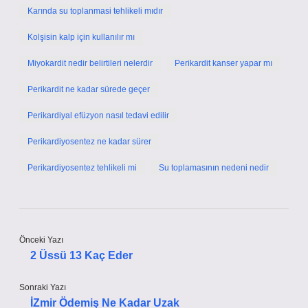
Karında su toplanmasi tehlikeli mıdır
Kolşisin kalp için kullanılır mı
Miyokardit nedir belirtileri nelerdir
Perikardit kanser yapar mı
Perikardit ne kadar sürede geçer
Perikardiyal efüzyon nasıl tedavi edilir
Perikardiyosentez ne kadar sürer
Perikardiyosentez tehlikeli mi
Su toplamasının nedeni nedir
Önceki Yazı
2 Üssü 13 Kaç Eder
Sonraki Yazı
İZmir Ödemiş Ne Kadar Uzak