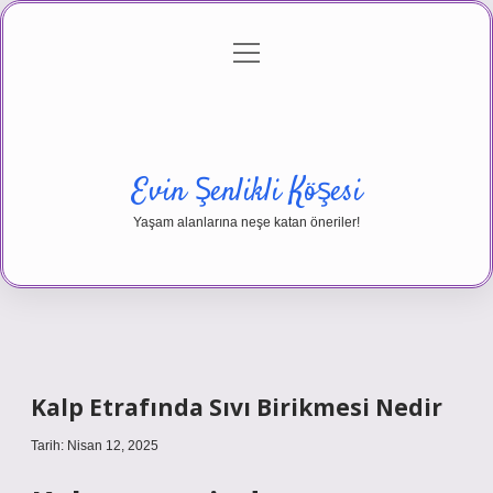
menüyü
Anasayfa
Gizlilik Politikası
Yasal Uyarı
aç
Hakkımızda
Evin Şenlikli Köşesi
Yaşam alanlarına neşe katan öneriler!
Kalp Etrafında Sıvı Birikmesi Nedir
Tarih: Nisan 12, 2025