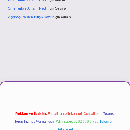
Sms Türkçe Anlamı Nedir
için
Şeyma
Aşçıbaşı Neden Bitişik Yazılır
için
admin
ino
Reklam ve İletişim:
E-mail:
backlinkpaneli@gmail.com
Teams:
forumhizmeti@gmail.com
Whatsapp: 0262 606 0 726
Telegram:
@karabul