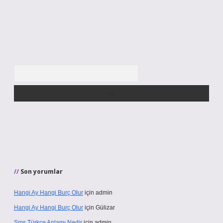
Arama
Son yorumlar
Hangi Ay Hangi Burç Olur
için
admin
Hangi Ay Hangi Burç Olur
için
Gülizar
Sms Türkçe Anlamı Nedir
için
admin