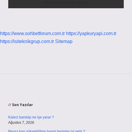
https://www.sohbetforum.com.tr
https://yapkuryapi.com.tr
https://isiteknikgrup.com.tr
Sitemap
Sidebar
Son Yazılar
Kaleci bandajı ne işe yarar ?
Ağustos 7, 2026
Beyaz kan yüksekliğine hangi besinler iyi gelir ?