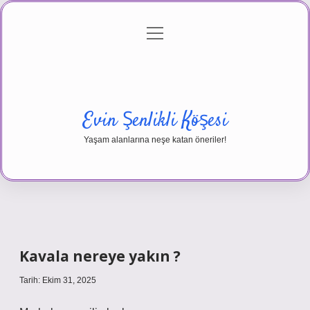
menüyü
Anasayfa
Gizlilik Politikası
Yasal Uyarı
aç
Hakkımızda
Evin Şenlikli Köşesi
Yaşam alanlarına neşe katan öneriler!
Kavala nereye yakın ?
Tarih: Ekim 31, 2025