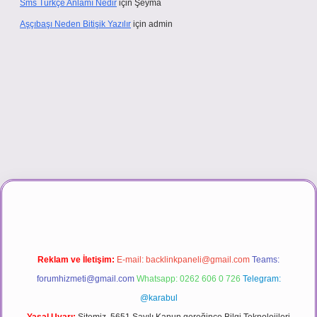
Sms Türkçe Anlamı Nedir
için
Şeyma
Aşçıbaşı Neden Bitişik Yazılır
için
admin
.casino
Reklam ve İletişim:
E-mail:
backlinkpaneli@gmail.com
Teams:
forumhizmeti@gmail.com
Whatsapp: 0262 606 0 726
Telegram:
@karabul