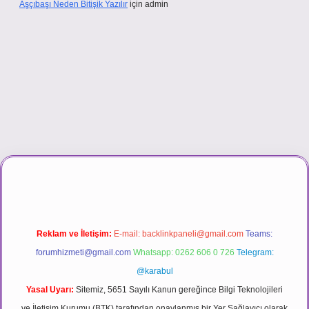
Aşçıbaşı Neden Bitişik Yazılır
için
admin
.casino
Reklam ve İletişim:
E-mail:
backlinkpaneli@gmail.com
Teams:
forumhizmeti@gmail.com
Whatsapp: 0262 606 0 726
Telegram:
@karabul
Yasal Uyarı:
Sitemiz, 5651 Sayılı Kanun gereğince Bilgi Teknolojileri
ve İletişim Kurumu (BTK) tarafından onaylanmış bir Yer Sağlayıcı olarak