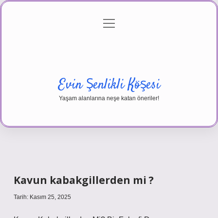
menüyü
Anasayfa
Gizlilik Politikası
Yasal Uyarı
aç
Hakkımızda
Evin Şenlikli Köşesi
Yaşam alanlarına neşe katan öneriler!
Kavun kabakgillerden mi ?
Tarih: Kasım 25, 2025