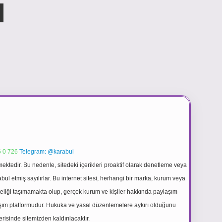
 0 726
Telegram: @karabul
ektedir. Bu nedenle, sitedeki içerikleri proaktif olarak denetleme veya
 etmiş sayılırlar. Bu internet sitesi, herhangi bir marka, kurum veya
niteliği taşımamakta olup, gerçek kurum ve kişiler hakkında paylaşım
laşım platformudur. Hukuka ve yasal düzenlemelere aykırı olduğunu
erisinde sitemizden kaldırılacaktır.