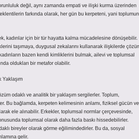
orunluluk değil, aynı zamanda empati ve ilişki kurma üzerinden
beklentilerin farkında olarak, her gün bu kerpeteni, yani toplumun
k, kadınlar için bir tür hayatta kalma mücadelesine dönüşebilir.
lerini taşımaya, duygusal zekalarını kullanarak ilişkilerde çözü
adınların bazen kendi kimliklerini bulmak, ailevi ve toplumsal
a oldukları bir metafor olabilir.
ik Yaklaşım
özüm odaklı ve analitik bir yaklaşım sergilerler. Toplum,
ler. Bu bağlamda, kerpeten kelimesinin anlamı, fiziksel gücün ve
rak ele alınabilir. Erkekler, toplumsal normlar çerçevesinde,
nusunda toplumsal olarak daha fazla baskı hissedebilirler.
aklı bireyler olarak görme eğilimindedirler. Bu da, sosyal
nlamına gelir.