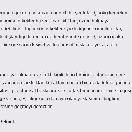
aforunun gücünü anlamada önemli bir yer tutar. Çünkü kerpeten,
anlamda, erkekler bazen “mantıklı” bir çözüm bulmaya
 edebilirler. Toplumun erkeklere yüklediği bu sorumluluklar,
kle dışlandığı durumları da beraberinde getirir. Çözüm odaklı
bir süre sonra kişisel ve toplumsal baskılara yol açabilir.
 arada var olmanın ve farklı kimliklerin birbirini anlamasının ne
 zamanda farklılıkları kucaklayıp onları bir arada tutma gücünü
ılaştığı toplumsal baskılara karşı ortak bir mücadelenin simgesi
liğe ve bu çeşitliliği kucaklamaya olan yaklaşımına bağlıdır.
 ötesine geçmeyi gerektirir.
 Gelmek