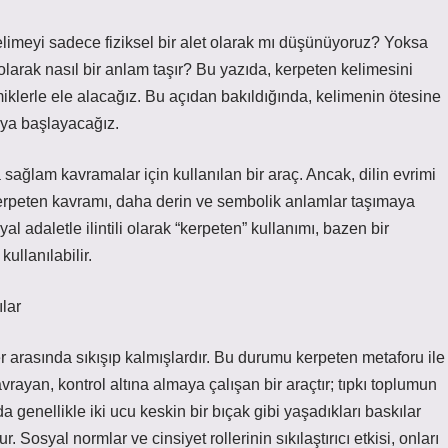
kelimeyi sadece fiziksel bir alet olarak mı düşünüyoruz? Yoksa
 olarak nasıl bir anlam taşır? Bu yazıda, kerpeten kelimesini
amiklerle ele alacağız. Bu açıdan bakıldığında, kelimenin ötesine
aya başlayacağız.
 sağlam kavramalar için kullanılan bir araç. Ancak, dilin evrimi
kerpeten kavramı, daha derin ve sembolik anlamlar taşımaya
syal adaletle ilintili olarak “kerpeten” kullanımı, bazen bir
kullanılabilir.
lar
er arasında sıkışıp kalmışlardır. Bu durumu kerpeten metaforu ile
rayan, kontrol altına almaya çalışan bir araçtır; tıpkı toplumun
a genellikle iki ucu keskin bir bıçak gibi yaşadıkları baskılar
 Sosyal normlar ve cinsiyet rollerinin sıkılaştırıcı etkisi, onları