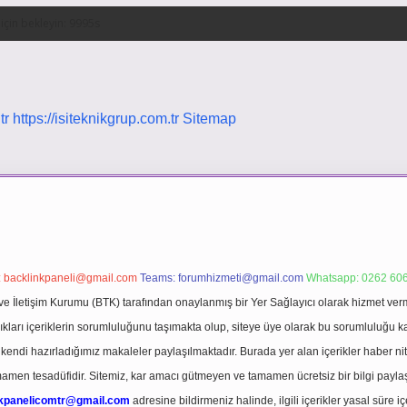
tr
https://isiteknikgrup.com.tr
Sitemap
:
backlinkpaneli@gmail.com
Teams:
forumhizmeti@gmail.com
Whatsapp: 0262 606
ve İletişim Kurumu (BTK) tarafından onaylanmış bir Yer Sağlayıcı olarak hizmet verm
rı içeriklerin sorumluluğunu taşımakta olup, siteye üye olarak bu sorumluluğu kabul
a kendi hazırladığımız makaleler paylaşılmaktadır. Burada yer alan içerikler haber 
tamamen tesadüfidir. Sitemiz, kar amacı gütmeyen ve tamamen ücretsiz bir bilgi pay
nkpanelicomtr@gmail.com
adresine bildirmeniz halinde, ilgili içerikler yasal süre iç