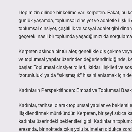
Hepimizin dilinde bir kelime var: kerpeten. Fakat, bu 
günlük yaşamda, toplumsal cinsiyet ve adaletle ilişkili
toplumsal cinsiyet, çeşitlilik ve sosyal adalet gibi din
geçerek, nasıl bir toplumda yaşadığımızı da sorgulam
Kerpeten aslında bir tür alet; genellikle diş çekme veya
ve toplumsal yapılar üzerinden değerlendirildiğinde, 
başlar. Toplumsal cinsiyet rolleri, iktidar ilişkileri ve so
“zorunluluk” ya da “sıkışmışlık” hissini anlatmak için de 
Kadınların Perspektifinden: Empati ve Toplumsal Baskı
Kadınlar, tarihsel olarak toplumsal yapılar ve beklentil
ilişkilendirmek mümkündür. Kerpeten, bir şeyi sıkıca kav
kadınlar üzerindeki beklentileri gibi. Kadınların toplumd
arasında, bir noktada çıkış yolu bulmaları oldukça zordur.