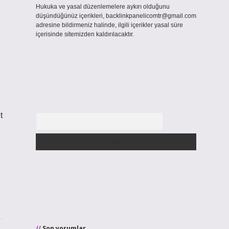
Hukuka ve yasal düzenlemelere aykırı olduğunu
düşündüğünüz içerikleri,
backlinkpanelicomtr@gmail.com
adresine bildirmeniz halinde, ilgili içerikler yasal süre
içerisinde sitemizden kaldırılacaktır.
t
Arama
Son yorumlar