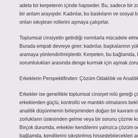
adeta bir kerpetenin içinde hapseder. Bu, sadece bir z
bir anlam arayışıdır. Kadınlar, bu baskıların ve sosyal 
onları sıkıştıran rollerini aşmaya çalışırlar.
Toplumsal cinsiyetin getirdiği normlarla mücadele etme
Burada empati devreye girer; kadınlar, başkalarının yük
aramaya yönlendirilmişlerdir. Kerpeten, bu bağlamda, k
sorumlulukları arasında denge kurmak için aşmak zorund
Erkeklerin Perspektifinden: Çözüm Odaklılık ve Analit
Erkekler ise genellikle toplumsal cinsiyet rolü gereği ç
erkeklerden güçlü, kontrollü ve mantıklı olmalarını bek
analitik düşünmenin birleşiminden doğan bir kavram ola
zorlukların üstesinden gelme veya bir sorunu çözme ko
Birçok durumda, erkekler kendilerini yalnızca çözüm od
bağlamda, kendilerini sıkıştırılmış hissedebilecekleri a