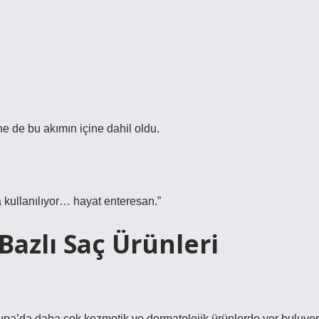
ane de bu akımın içine dahil oldu.
 kullanılıyor… hayat enteresan.”
azlı Saç Ürünleri
rupa’da daha çok kozmetik ve dermatolojik ürünlerde yer buluyor