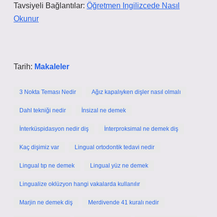
Tavsiyeli Bağlantılar:
Öğretmen Ingilizcede Nasıl
Okunur
Tarih:
Makaleler
3 Nokta Teması Nedir
Ağız kapalıyken dişler nasıl olmalı
Dahl tekniği nedir
İnsizal ne demek
İnterküspidasyon nedir diş
İnterproksimal ne demek diş
Kaç dişimiz var
Lingual ortodontik tedavi nedir
Lingual tıp ne demek
Lingual yüz ne demek
Lingualize oklüzyon hangi vakalarda kullanılır
Marjin ne demek diş
Merdivende 41 kuralı nedir