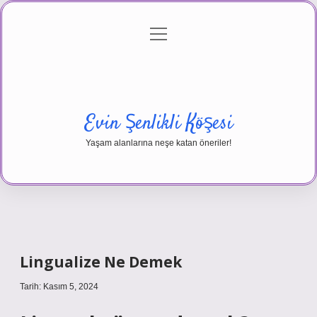
menüyü
Anasayfa
Gizlilik Politikası
Yasal Uyarı
aç
Hakkımızda
Evin Şenlikli Köşesi
Yaşam alanlarına neşe katan öneriler!
Lingualize Ne Demek
Tarih: Kasım 5, 2024