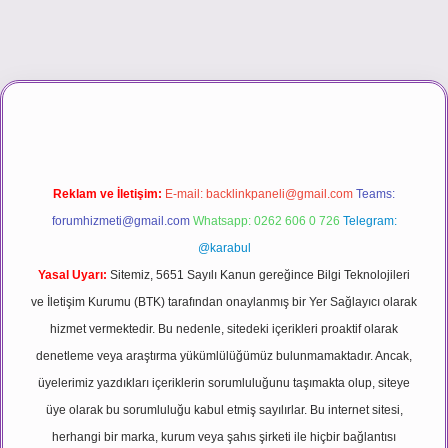
vd.casino
Reklam ve İletişim:
E-mail:
backlinkpaneli@gmail.com
Teams:
forumhizmeti@gmail.com
Whatsapp: 0262 606 0 726
Telegram:
@karabul
Yasal Uyarı:
Sitemiz, 5651 Sayılı Kanun gereğince Bilgi Teknolojileri
ve İletişim Kurumu (BTK) tarafından onaylanmış bir Yer Sağlayıcı olarak
hizmet vermektedir. Bu nedenle, sitedeki içerikleri proaktif olarak
denetleme veya araştırma yükümlülüğümüz bulunmamaktadır. Ancak,
üyelerimiz yazdıkları içeriklerin sorumluluğunu taşımakta olup, siteye
üye olarak bu sorumluluğu kabul etmiş sayılırlar. Bu internet sitesi,
herhangi bir marka, kurum veya şahıs şirketi ile hiçbir bağlantısı