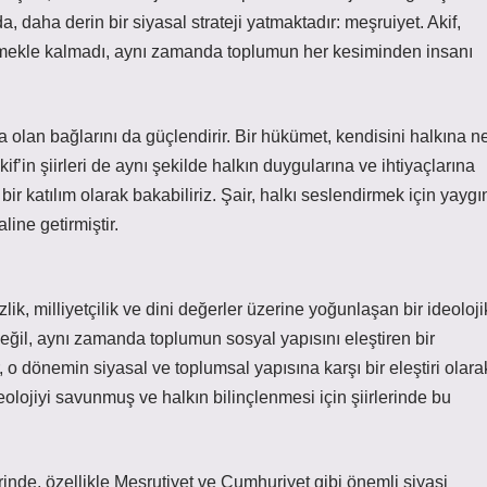
 daha derin bir siyasal strateji yatmaktadır: meşruiyet. Akif,
irmekle kalmadı, aynı zamanda toplumun her kesiminden insanı
a olan bağlarını da güçlendirir. Bir hükümet, kendisini halkına n
f’in şiirleri de aynı şekilde halkın duygularına ve ihtiyaçlarına
bir katılım olarak bakabiliriz. Şair, halkı seslendirmek için yaygı
line getirmiştir.
lik, milliyetçilik ve dini değerler üzerine yoğunlaşan bir ideoloji
değil, aynı zamanda toplumun sosyal yapısını eleştiren bir
ar, o dönemin siyasal ve toplumsal yapısına karşı bir eleştiri olara
 ideolojiyi savunmuş ve halkın bilinçlenmesi için şiirlerinde bu
de, özellikle Meşrutiyet ve Cumhuriyet gibi önemli siyasi