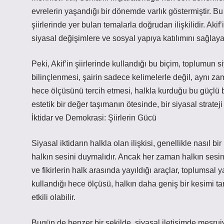
evrelerin yaşandığı bir dönemde varlık göstermiştir. 
şiirlerinde yer bulan temalarla doğrudan ilişkilidir. Aki
siyasal değişimlere ve sosyal yapıya katılımını sağlayac
Peki, Akif’in şiirlerinde kullandığı bu biçim, toplumun 
bilinçlenmesi, şairin sadece kelimelerle değil, aynı z
hece ölçüsünü tercih etmesi, halkla kurduğu bu güçlü bağ
estetik bir değer taşımanın ötesinde, bir siyasal stratej
İktidar ve Demokrasi: Şiirlerin Gücü
Siyasal iktidarın halkla olan ilişkisi, genellikle nasıl bi
halkın sesini duymalıdır. Ancak her zaman halkın sesin
ve fikirlerin halk arasında yayıldığı araçlar, toplumsal ya
kullandığı hece ölçüsü, halkın daha geniş bir kesimi t
etkili olabilir.
Bugün de benzer bir şekilde, siyasal iletişimde meşrui