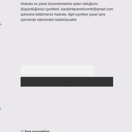
Hukuka ve yasal düzenlemelere aykırı olduğunu
düşündüğünüz içerikleri,
backlinkpanelicomtr@gmail.com
adresine bildirmeniz halinde, ilgili içerikler yasal süre
içerisinde sitemizden kaldırılacaktır.
,
Arama
r
Son yorumlar