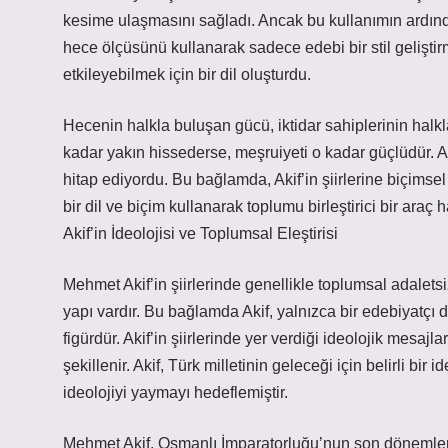
kesime ulaşmasını sağladı. Ancak bu kullanımın ardında,
hece ölçüsünü kullanarak sadece edebi bir stil gelişt
etkileyebilmek için bir dil oluşturdu.
Hecenin halkla buluşan gücü, iktidar sahiplerinin halkl
kadar yakın hissederse, meşruiyeti o kadar güçlüdür. Aki
hitap ediyordu. Bu bağlamda, Akif’in şiirlerine biçimsel 
bir dil ve biçim kullanarak toplumu birleştirici bir araç ha
Akif’in İdeolojisi ve Toplumsal Eleştirisi
Mehmet Akif’in şiirlerinde genellikle toplumsal adaletsiz
yapı vardır. Bu bağlamda Akif, yalnızca bir edebiyatçı 
figürdür. Akif’in şiirlerinde yer verdiği ideolojik mesajl
şekillenir. Akif, Türk milletinin geleceği için belirli bir
ideolojiyi yaymayı hedeflemiştir.
Mehmet Akif, Osmanlı İmparatorluğu’nun son dönemlerin