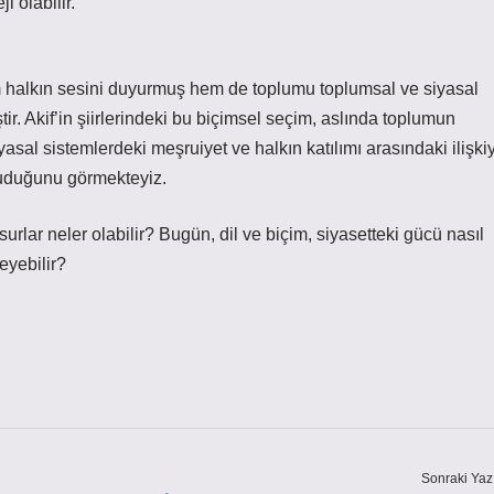
i olabilir.
m halkın sesini duyurmuş hem de toplumu toplumsal ve siyasal
ştir. Akif’in şiirlerindeki bu biçimsel seçim, aslında toplumun
iyasal sistemlerdeki meşruiyet ve halkın katılımı arasındaki ilişkiy
oruduğunu görmekteyiz.
urlar neler olabilir? Bugün, dil ve biçim, siyasetteki gücü nasıl
leyebilir?
Sonraki Yaz