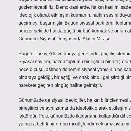
gözlemleyebiliriz. Demokrasilerde, halkın katılımı sa
ideolojik olarak etkileşim kurmanın, halkın sesini duyur
geçirmeyi başarmıştır. Bugün siyasal partilerin, toplum
benzer şekilde halkla güçlü bir bağ kurmak ve onları aktif
Günümüz Siyasal Dünyasında Akif’in Mirası
Bugün, Türkiye’de ve dünya genelinde, güç ilişkilerinin 
Siyasal söylem, bazen toplumu birleştirici bir araç olurk
hece ölçüsü, aslında dönemin siyasal yapısının ne kad
bir araya geldiği, birleştiği ve ortak bir dil geliştirdiği 
harekete geçiren bir güç haline gelmiştir.
Günümüzde de siyasi ideolojiler, halkın bilinçlenmesi v
birleştirici ve aynı zamanda ideolojik olarak etkileşim sa
faktördür. Peki, günümüzde iktidarların kullandığı dil v
yalnızca belirli bir grubu mı güçlendirmek amacıyla mı şe