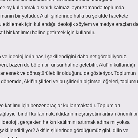
dece oy kullanmakla sınırlı kalmaz; aynı zamanda toplumda
manın bir yoludur. Akif, şiirlerinde halkı bu şekilde harekete
u etkilemek için kullandığı ideolojik söylem ve medya araçları da
 bir katılımcı haline getirmek için kullanılır.
ve ideolojilerin nasıl şekillendiğini daha net görebiliyoruz.
en, bazen de bölen bir unsur haline gelebilir. Akif’in kullandığı
ar esnek ve dönüştürülebilir olduğunu da gösteriyor. Toplumun
bir dönemde, Akif’in şiirleri ve bu şiirlerin biçimsel öğeleri, toplumu
e katılımı için benzer araçlar kullanmaktadır. Toplumları
ğlayıcı bir dil kullanmak, iktidarın meşruiyetini artıran önemli bi
e ideoloji, gerçekten halkın katılımını artırmak adına mı yoksa
killendiriliyor? Akif’in şiirlerinde gördüğümüz gibi, dilin ve