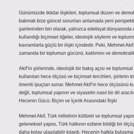
Günümüzde iktidar ilişkileri, toplumsal düzen ve demo
bakmak bize güncel sorunları anlamada yeni perspektifl
şairlerinden biri olarak, yalnızca edebiyat dünyasında de
kullandığı biçimsel öğeler, ideolojik söylemi ve toplumsal
kavramlarla güçlü bir ilişki içindedir. Peki, Mehmet Ak
zamanda bir toplumun gücünü, katılımını ve demokratik 
Akif’in şiirlerinde, ideolojik bir bakış açısı ve toplums
kullanılan hece ölçüsü ve biçimsel tercihleri, şiirlerin
önemli ipuçları sunar. Mehmet Akif’in hece ölçüsünü ku
değil, toplumsal yapının ve siyasetin nasıl bir dil aracıl
Hecenin Gücü: Biçim ve İçerik Arasındaki İlişki
Mehmet Akif, Türk milletinin kültürel ve toplumsal yapı
geleneksel yapısı, Türk halkının ezbere bildiği bir ölç
daha kolay ulaşılabilir kılardı. Hecenin halkla buluşma 