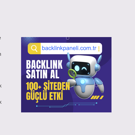
e
n
k
k