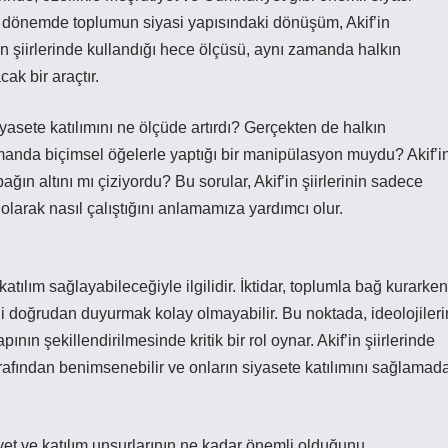
Bu dönemde toplumun siyasi yapısındaki dönüşüm, Akif’in
f’in şiirlerinde kullandığı hece ölçüsü, aynı zamanda halkın
ak bir araçtır.
siyasete katılımını ne ölçüde artırdı? Gerçekten de halkın
amanda biçimsel öğelerle yaptığı bir manipülasyon muydu? Akif’i
ın altını mı çiziyordu? Bu sorular, Akif’in şiirlerinin sadece
i olarak nasıl çalıştığını anlamamıza yardımcı olur.
r katılım sağlayabileceğiyle ilgilidir. İktidar, toplumla bağ kurarken
i doğrudan duyurmak kolay olmayabilir. Bu noktada, ideolojileri
pının şekillendirilmesinde kritik bir rol oynar. Akif’in şiirlerinde
arafından benimsenebilir ve onların siyasete katılımını sağlamad
yet ve katılım unsurlarının ne kadar önemli olduğunu