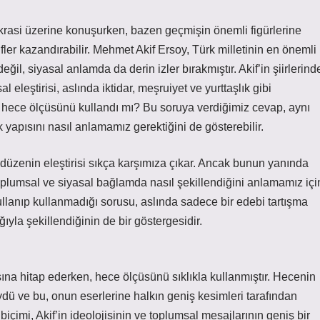
krasi üzerine konuşurken, bazen geçmişin önemli figürlerine
er kazandırabilir. Mehmet Akif Ersoy, Türk milletinin en önemli
ğil, siyasal anlamda da derin izler bırakmıştır. Akif’in şiirlerind
 eleştirisi, aslında iktidar, meşruiyet ve yurttaşlık gibi
if hece ölçüsünü kullandı mı? Bu soruya verdiğimiz cevap, aynı
yapısını nasıl anlamamız gerektiğini de gösterebilir.
al düzenin eleştirisi sıkça karşımıza çıkar. Ancak bunun yanında
 toplumsal ve siyasal bağlamda nasıl şekillendiğini anlamamız içi
llanıp kullanmadığı sorusu, aslında sadece bir edebi tartışma
ığıyla şekillendiğinin de bir göstergesidir.
sına hitap ederken, hece ölçüsünü sıklıkla kullanmıştır. Hecenin
üydü ve bu, onun eserlerine halkın geniş kesimleri tarafından
biçimi, Akif’in ideolojisinin ve toplumsal mesajlarının geniş bir