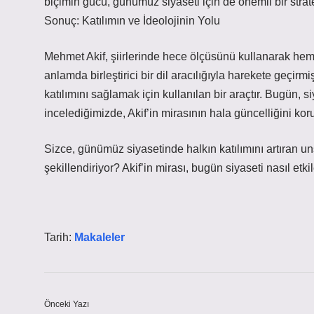
biçimin gücü, günümüz siyaseti için de önemli bir stratej
Sonuç: Katılımın ve İdeolojinin Yolu
Mehmet Akif, şiirlerinde hece ölçüsünü kullanarak he
anlamda birleştirici bir dil aracılığıyla harekete geçirmi
katılımını sağlamak için kullanılan bir araçtır. Bugün, s
incelediğimizde, Akif’in mirasının hala güncelliğini k
Sizce, günümüz siyasetinde halkın katılımını artıran uns
şekillendiriyor? Akif’in mirası, bugün siyaseti nasıl etki
Tarih:
Makaleler
Önceki Yazı