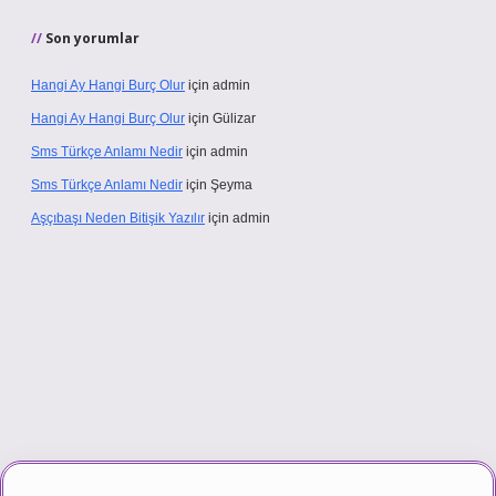
Son yorumlar
Hangi Ay Hangi Burç Olur
için
admin
Hangi Ay Hangi Burç Olur
için
Gülizar
Sms Türkçe Anlamı Nedir
için
admin
Sms Türkçe Anlamı Nedir
için
Şeyma
Aşçıbaşı Neden Bitişik Yazılır
için
admin
.casino