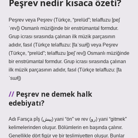
Peşrev nedir kısaca özeti?
Peşrev veya Peşrev (Türkçe, “prelüd”; telaffuzu [peʃ
ˈɾev]) Osmanlı müziğinde bir enstrümantal formdur.
Grup icrası sırasında çalınan ilk müzik parçasının
adıdır, fasıl (Türkçe telaffuzu: [faˈsɯɫ]) veya Peşrev
(Türkçe, “prelüd”; telaffuzu [peʃˈɾev]) Osmanlı müziğinde
bir enstrümantal formdur. Grup icrası sırasında çalınan
ilk müzik parçasının adıdır, fasıl (Türkçe telaffuzu: [fa
ˈsɯɫ])
Peşrev ne demek halk
edebiyatı?
Adı Farsça pîş (پیش) yani “ön” ve rev (رو) yani “gitmek”
kelimelerinden oluşur. Bölümlerin en başında çalınır.
Genellikle dört figür ve bir teslimiyetten oluşur. Bunlar