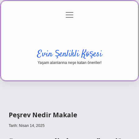
menüyü
Anasayfa
Gizlilik Politikası
Yasal Uyarı
aç
Hakkımızda
Evin Şenlikli Köşesi
Yaşam alanlarına neşe katan öneriler!
Peşrev Nedir Makale
Tarih: Nisan 14, 2025