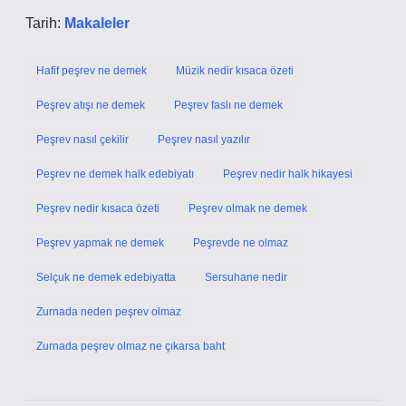
Tarih:
Makaleler
Hafif peşrev ne demek
Müzik nedir kısaca özeti
Peşrev atışı ne demek
Peşrev faslı ne demek
Peşrev nasıl çekilir
Peşrev nasıl yazılır
Peşrev ne demek halk edebiyatı
Peşrev nedir halk hikayesi
Peşrev nedir kısaca özeti
Peşrev olmak ne demek
Peşrev yapmak ne demek
Peşrevde ne olmaz
Selçuk ne demek edebiyatta
Sersuhane nedir
Zurnada neden peşrev olmaz
Zurnada peşrev olmaz ne çıkarsa baht