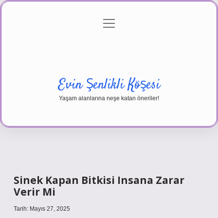
menüyü
Anasayfa
Gizlilik Politikası
Yasal Uyarı
aç
Hakkımızda
Evin Şenlikli Köşesi
Yaşam alanlarına neşe katan öneriler!
Sinek Kapan Bitkisi Insana Zarar
Verir Mi
Tarih: Mayıs 27, 2025