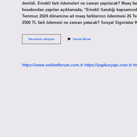
denildi. Emekli fark ödemeleri ne zaman yapılacak? Maaş 
hesabından yapılan açıklamada, “Emekli Sandığı kapsamında 
Temmuz 2024 dönemine ait maaş farklarının ödenmesi 26 Temm
2500 TL fark ödemesi ne zaman yatacak? Sosyal Sigortalar Ku
Emekliye
Devamını okuyun
Yorum Bırak
Fark
Ödemesi
Ne
Zaman
Yapılacak
https://www.sohbetforum.com.tr
https://yapkuryapi.com.tr
ht