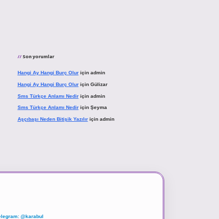
Son yorumlar
Hangi Ay Hangi Burç Olur
için
admin
Hangi Ay Hangi Burç Olur
için
Gülizar
Sms Türkçe Anlamı Nedir
için
admin
Sms Türkçe Anlamı Nedir
için
Şeyma
Aşçıbaşı Neden Bitişik Yazılır
için
admin
elegram: @karabul