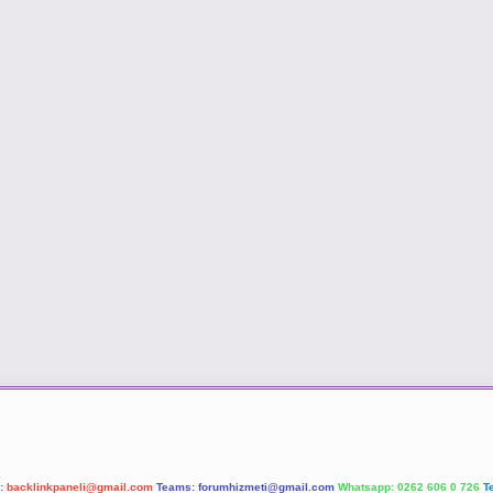
l:
backlinkpaneli@gmail.com
Teams:
forumhizmeti@gmail.com
Whatsapp: 0262 606 0 726
T