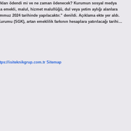
farkları ödendi mi ve ne zaman ödenecek? Kurumun sosyal medya
emekli, malul, hizmet malullüğü, dul veya yetim aylığı alanlara
uz 2024 tarihinde yapılacaktır.” denildi. Açıklama ekte yer aldı.
rumu (SGK), artan emeklilik farkının hesaplara yatırılacağı tarihi…
tps://isiteknikgrup.com.tr
Sitemap