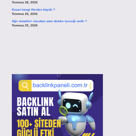
Temmuz 28, 2026
Kozan hangi illerden büyük ?
Temmuz 26, 2026
Ağır metalleri vücuttan atan detoks içeceği nedir ?
Temmuz 25, 2026