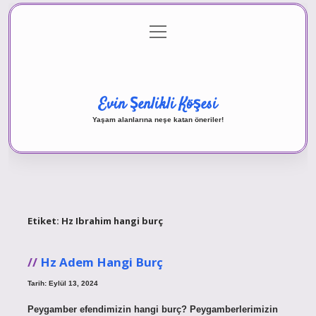
menüyü
Anasayfa
Gizlilik Politikası
Yasal Uyarı
aç
Hakkımızda
Evin Şenlikli Köşesi
Yaşam alanlarına neşe katan öneriler!
Etiket:
Hz Ibrahim hangi burç
Hz Adem Hangi Burç
Tarih: Eylül 13, 2024
Peygamber efendimizin hangi burç? Peygamberlerimizin