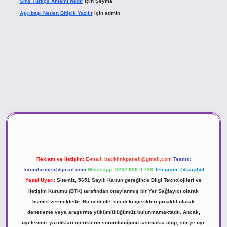
Sms Türkçe Anlamı Nedir
için
Şeyma
Aşçıbaşı Neden Bitişik Yazılır
için
admin
vd.casino
Reklam ve İletişim:
E-mail:
backlinkpaneli@gmail.com
Teams:
forumhizmeti@gmail.com
Whatsapp: 0262 606 0 726
Telegram: @karabul
Yasal Uyarı:
Sitemiz, 5651 Sayılı Kanun gereğince Bilgi Teknolojileri ve
İletişim Kurumu (BTK) tarafından onaylanmış bir Yer Sağlayıcı olarak
hizmet vermektedir. Bu nedenle, sitedeki içerikleri proaktif olarak
denetleme veya araştırma yükümlülüğümüz bulunmamaktadır. Ancak,
üyelerimiz yazdıkları içeriklerin sorumluluğunu taşımakta olup, siteye üye