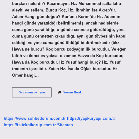
burçları nelerdir? Kaçırmayın. Hz. Muhammed sallallahu
aleyhi ve sellem. Burcu Koç, Hz. İbrahim ise Akrep’tir.
Âdem Hangi gün doğdu? Kur’an-ı Kerim’de Hz. Adem’in
hangi günde yaratıldığı belirtilmemiş, ancak hadislerde
cuma günü yaratıldığı, o günde cennete götürüldüğü, yine
cuma günü cennetten çıkarıldığı, aynı gün tövbesinin kabul
edildiği ve yine cuma günü öldüğü bildirilmektedir (bkz.
Havva ne burcu? Koç burcu zodyağın ilk burcudur. Ve eğer
Lilith ve ikinci eş yoksa, o zaman Havva da Koç burcudur,
Havva da Koç burcudur. Hz Yusuf hangi burç? Hz. Yusuf
iradenin işaretidir. Zaten Hz. İsa da Oğlak burcudur. Hz
Ömer hangi…
Hz
Devamını okuyun
Yorum Bırak
Adem
Hangi
Burç
https://www.sohbetforum.com.tr
https://yapkuryapi.com.tr
https://isiteknikgrup.com.tr
Sitemap