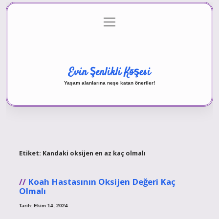
menüyü
Anasayfa
Gizlilik Politikası
Yasal Uyarı
aç
Hakkımızda
Evin Şenlikli Köşesi
Yaşam alanlarına neşe katan öneriler!
Etiket:
Kandaki oksijen en az kaç olmalı
Koah Hastasının Oksijen Değeri Kaç
Olmalı
Tarih: Ekim 14, 2024