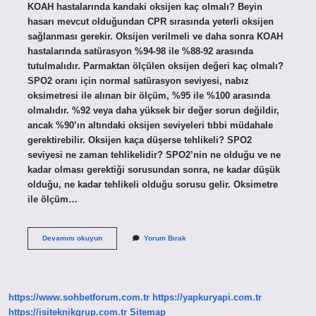
KOAH hastalarında kandaki oksijen kaç olmalı? Beyin
hasarı mevcut olduğundan CPR sırasında yeterli oksijen
sağlanması gerekir. Oksijen verilmeli ve daha sonra KOAH
hastalarında satürasyon %94-98 ile %88-92 arasında
tutulmalıdır. Parmaktan ölçülen oksijen değeri kaç olmalı?
SPO2 oranı için normal satürasyon seviyesi, nabız
oksimetresi ile alınan bir ölçüm, %95 ile %100 arasında
olmalıdır. %92 veya daha yüksek bir değer sorun değildir,
ancak %90’ın altındaki oksijen seviyeleri tıbbi müdahale
gerektirebilir. Oksijen kaça düşerse tehlikeli? SPO2
seviyesi ne zaman tehlikelidir? SPO2’nin ne olduğu ve ne
kadar olması gerektiği sorusundan sonra, ne kadar düşük
olduğu, ne kadar tehlikeli olduğu sorusu gelir. Oksimetre
ile ölçüm…
Koah
Devamını okuyun
Yorum Bırak
Hastasının
Oksijen
Değeri
Kaç
Olmalı
https://www.sohbetforum.com.tr
https://yapkuryapi.com.tr
https://isiteknikgrup.com.tr
Sitemap