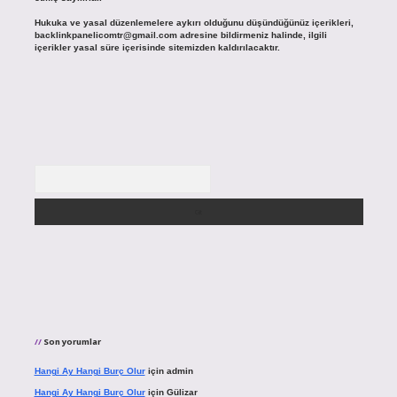
Hukuka ve yasal düzenlemelere aykırı olduğunu düşündüğünüz içerikleri,
backlinkpanelicomtr@gmail.com
adresine bildirmeniz halinde, ilgili
içerikler yasal süre içerisinde sitemizden kaldırılacaktır.
Arama
Son yorumlar
Hangi Ay Hangi Burç Olur
için
admin
Hangi Ay Hangi Burç Olur
için
Gülizar