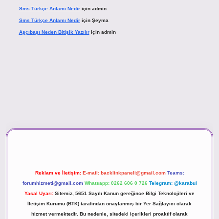
Sms Türkçe Anlamı Nedir
için
admin
Sms Türkçe Anlamı Nedir
için
Şeyma
Aşçıbaşı Neden Bitişik Yazılır
için
admin
ino
Reklam ve İletişim:
E-mail:
backlinkpaneli@gmail.com
Teams:
forumhizmeti@gmail.com
Whatsapp: 0262 606 0 726
Telegram: @karabul
Yasal Uyarı:
Sitemiz, 5651 Sayılı Kanun gereğince Bilgi Teknolojileri ve
İletişim Kurumu (BTK) tarafından onaylanmış bir Yer Sağlayıcı olarak
hizmet vermektedir. Bu nedenle, sitedeki içerikleri proaktif olarak