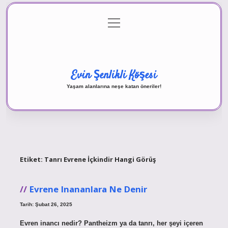
menüyü
Anasayfa
Gizlilik Politikası
Yasal Uyarı
aç
Hakkımızda
Evin Şenlikli Köşesi
Yaşam alanlarına neşe katan öneriler!
Etiket:
Tanrı Evrene İçkindir Hangi Görüş
Evrene Inananlara Ne Denir
Tarih: Şubat 26, 2025
Evren inancı nedir? Pantheizm ya da tanrı, her şeyi içeren