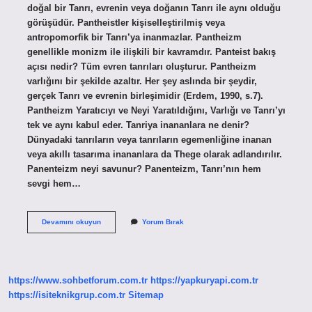
doğal bir Tanrı, evrenin veya doğanın Tanrı ile aynı olduğu
görüşüdür. Pantheistler kişiselleştirilmiş veya
antropomorfik bir Tanrı’ya inanmazlar. Pantheizm
genellikle monizm ile ilişkili bir kavramdır. Panteist bakış
açısı nedir? Tüm evren tanrıları oluşturur. Pantheizm
varlığını bir şekilde azaltır. Her şey aslında bir şeydir,
gerçek Tanrı ve evrenin birleşimidir (Erdem, 1990, s.7).
Pantheizm Yaratıcıyı ve Neyi Yaratıldığını, Varlığı ve Tanrı’yı
​​tek ve aynı kabul eder. Tanriya inananlara ne denir?
Dünyadaki tanrıların veya tanrıların egemenliğine inanan
veya akıllı tasarıma inananlara da Thege olarak adlandırılır.
Panenteizm neyi savunur? Panenteizm, Tanrı’nın hem
sevgi hem…
Evrene
Devamını okuyun
Yorum Bırak
Inananlara
Ne
Denir
https://www.sohbetforum.com.tr
https://yapkuryapi.com.tr
https://isiteknikgrup.com.tr
Sitemap