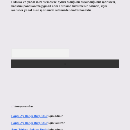
Hukuka ve yasal düzenlemelere aykırı olduğunu düşündüğünüz içerikleri,
backlinkpanelicomtr@gmail.com
adresine bildirmeniz halinde, ilgili
içerikler yasal süre içerisinde sitemizden kaldırılacaktır.
Arama
Son yorumlar
Hangi Ay Hangi Burç Olur
için
admin
Hangi Ay Hangi Burç Olur
için
Gülizar
Sms Türkçe Anlamı Nedir
için
admin