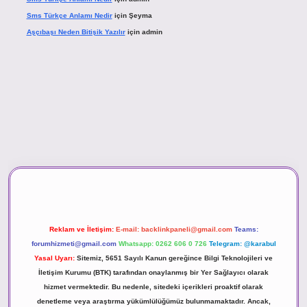
Sms Türkçe Anlamı Nedir
için
Şeyma
Aşçıbaşı Neden Bitişik Yazılır
için
admin
asino
Reklam ve İletişim:
E-mail:
backlinkpaneli@gmail.com
Teams:
forumhizmeti@gmail.com
Whatsapp: 0262 606 0 726
Telegram: @karabul
Yasal Uyarı:
Sitemiz, 5651 Sayılı Kanun gereğince Bilgi Teknolojileri ve
İletişim Kurumu (BTK) tarafından onaylanmış bir Yer Sağlayıcı olarak
hizmet vermektedir. Bu nedenle, sitedeki içerikleri proaktif olarak
denetleme veya araştırma yükümlülüğümüz bulunmamaktadır. Ancak,