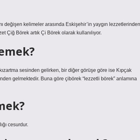
ı değişen kelimeler arasında Eskişehir’in yaygın lezzetlerinde
zet Çiğ Börek artık Çi Börek olarak kullanılıyor.
 demek?
 kızartma sesinden gelirken, bir diğer görüşe göre ise Kıpçak
erinden gelmektedir. Buna göre çibörek “lezzetli börek” anlamına
emek?
lığı cesurdur.