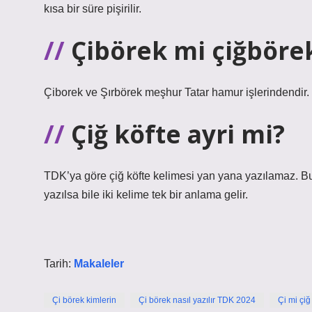
kısa bir süre pişirilir.
Çibörek mi çiğböre
Çiborek ve Şırbörek meşhur Tatar hamur işlerindendir. C
Çiğ köfte ayri mi?
TDK’ya göre çiğ köfte kelimesi yan yana yazılamaz. Bu bi
yazılsa bile iki kelime tek bir anlama gelir.
Tarih:
Makaleler
Çi börek kimlerin
Çi börek nasıl yazılır TDK 2024
Çi mi çiğ