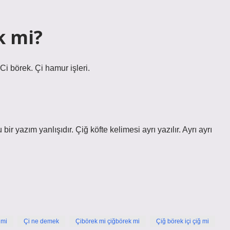
k mi?
i börek. Çi hamur işleri.
r yazım yanlışıdır. Çiğ köfte kelimesi ayrı yazılır. Ayrı ayrı
 mi
Çi ne demek
Çibörek mi çiğbörek mi
Çiğ börek içi çiğ mi