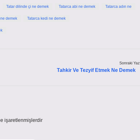
Tatar dilinde çi ne demek
Tatarca abi ne demek
Tatarca adın ne
lı ne demek
Tatarca kedi ne demek
ek
Sonraki Yaz
Tahkir Ve Tezyif Etmek Ne Demek
le işaretlenmişlerdir