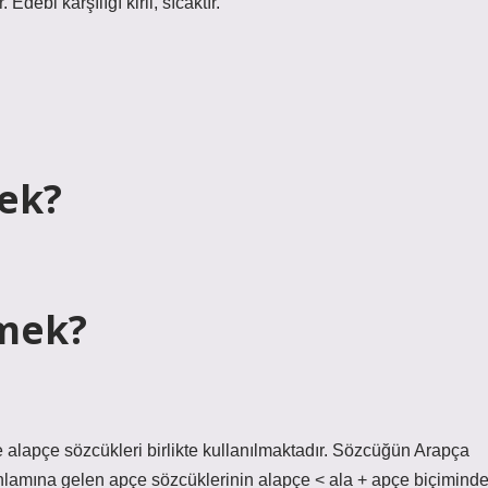
debi karşılığı kirli, sıcaktır.
ek?
emek?
 alapçe sözcükleri birlikte kullanılmaktadır. Sözcüğün Arapça
anlamına gelen apçe sözcüklerinin alapçe < ala + apçe biçimind