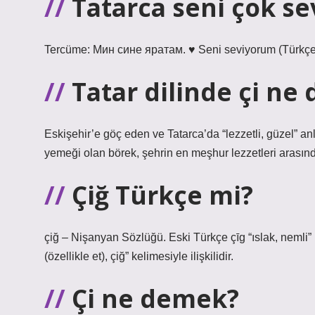
Tatarca seni çok s
Tercüme: Мин сине яратам. ♥ Seni seviyorum (Türkçe
Tatar dilinde çi ne
Eskişehir’e göç eden ve Tatarca’da “lezzetli, güzel” an
yemeği olan börek, şehrin en meşhur lezzetleri arasında
Çiğ Türkçe mi?
çiğ – Nişanyan Sözlüğü. Eski Türkçe çīg “ıslak, nemli”
(özellikle et), çiğ” kelimesiyle ilişkilidir.
Çi ne demek?