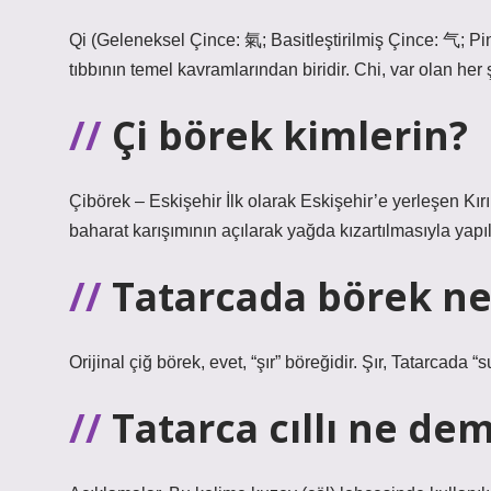
Qi (Geleneksel Çince: 氣; Basitleştirilmiş Çince: 气; Pi
tıbbının temel kavramlarından biridir. Chi, var olan her 
Çi börek kimlerin?
Çibörek – Eskişehir İlk olarak Eskişehir’e yerleşen Kır
baharat karışımının açılarak yağda kızartılmasıyla yapıl
Tatarcada börek n
Orijinal çiğ börek, evet, “şır” böreğidir. Şır, Tatarcada “
Tatarca cıllı ne de