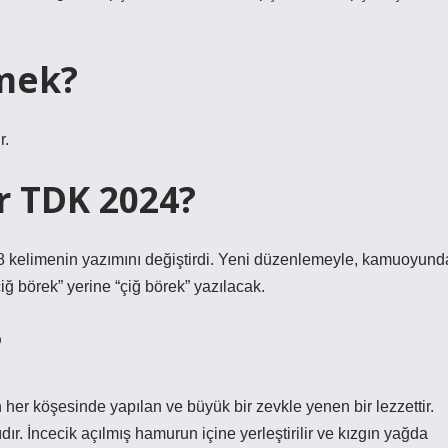
emek?
r.
ır TDK 2024?
18 kelimenin yazımını değiştirdi. Yeni düzenlemeyle, kamuoyund
 “çiğ börek” yerine “çiğ börek” yazılacak.
?
n her köşesinde yapılan ve büyük bir zevkle yenen bir lezzettir.
dır. İncecik açılmış hamurun içine yerleştirilir ve kızgın yağda