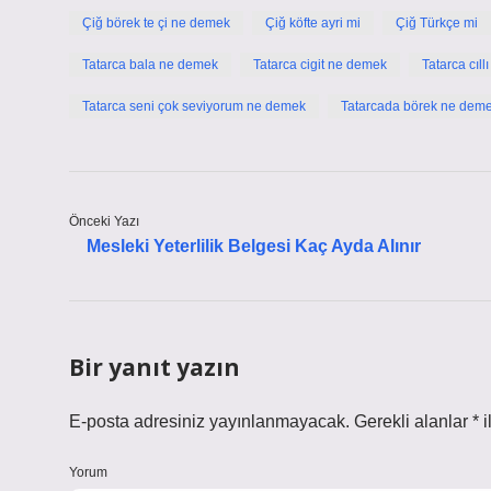
Çiğ börek te çi ne demek
Çiğ köfte ayri mi
Çiğ Türkçe mi
Tatarca bala ne demek
Tatarca cigit ne demek
Tatarca cıl
Tatarca seni çok seviyorum ne demek
Tatarcada börek ne dem
Önceki Yazı
Mesleki Yeterlilik Belgesi Kaç Ayda Alınır
Bir yanıt yazın
E-posta adresiniz yayınlanmayacak.
Gerekli alanlar
*
i
Yorum