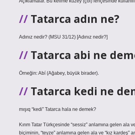
Açıklamalar. Bu kelime kuzey (çöl) lehçesinde kullanılır. E
Tatarca adın ne?
Adınız nedir? (MSU 31/12) [Adınız nedir?]
Tatarca abi ne dem
Örneğin: Abí (Ağabey, büyük birader).
Tatarca kedi ne d
mışıq “kedi”
Tatarca hala ne demek?
Kırım Tatar Türkçesinde “sessiz” anlamına gelen ala ve
biçiminin, “teyze” anlamına gelen ala ve “kız kardeş” 