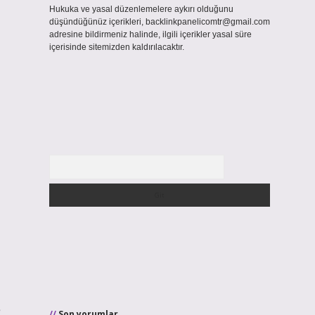
Hukuka ve yasal düzenlemelere aykırı olduğunu
düşündüğünüz içerikleri,
backlinkpanelicomtr@gmail.com
adresine bildirmeniz halinde, ilgili içerikler yasal süre
içerisinde sitemizden kaldırılacaktır.
Arama
e
Son yorumlar