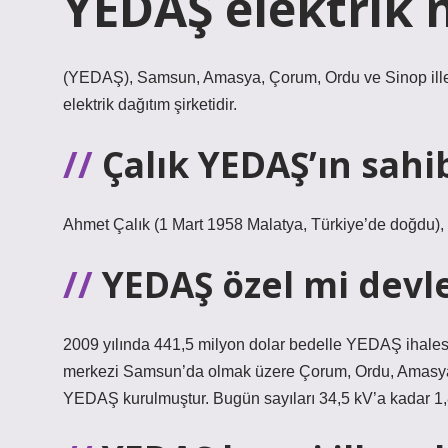
YEDAŞ elektrik n
(YEDAŞ), Samsun, Amasya, Çorum, Ordu ve Sinop iller
elektrik dağıtım şirketidir.
Çalık YEDAŞ’ın sahi
Ahmet Çalık (1 Mart 1958 Malatya, Türkiye’de doğdu),
YEDAŞ özel mi devl
2009 yılında 441,5 milyon dolar bedelle YEDAŞ ihalesin
merkezi Samsun’da olmak üzere Çorum, Ordu, Amasya v
YEDAŞ kurulmuştur. Bugün sayıları 34,5 kV’a kadar 1,8 