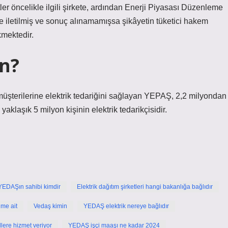
etler öncelikle ilgili şirkete, ardından Enerji Piyasası Düzenleme
de iletilmiş ve sonuç alınamamışsa şikâyetin tüketici hakem
kmektedir.
in?
e müşterilerine elektrik tedariğini sağlayan YEPAŞ, 2,2 milyondan
klaşık 5 milyon kişinin elektrik tedarikçisidir.
YEDAŞın sahibi kimdir
Elektrik dağıtım şirketleri hangi bakanlığa bağlıdır
ime ait
Vedaş kimin
YEDAŞ elektrik nereye bağlıdır
lere hizmet veriyor
YEDAŞ işçi maaşı ne kadar 2024