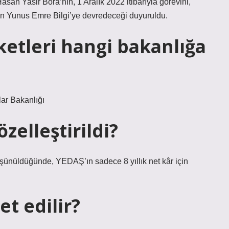
an Yasir Bora’nın, 1 Aralık 2022 itibarıyla görevini,
n Yunus Emre Bilgi’ye devredeceği duyuruldu.
rketleri hangi bakanlığa
ar Bakanlığı
özelleştirildi?
üşünüldüğünde, YEDAŞ’ın sadece 8 yıllık net kâr için
t edilir?