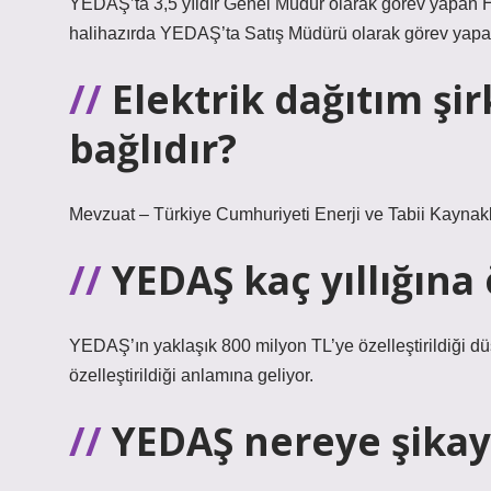
YEDAŞ’ta 3,5 yıldır Genel Müdür olarak görev yapan Has
halihazırda YEDAŞ’ta Satış Müdürü olarak görev yapa
Elektrik dağıtım şi
bağlıdır?
Mevzuat – Türkiye Cumhuriyeti Enerji ve Tabii Kaynakl
YEDAŞ kaç yıllığına 
YEDAŞ’ın yaklaşık 800 milyon TL’ye özelleştirildiği d
özelleştirildiği anlamına geliyor.
YEDAŞ nereye şikaye