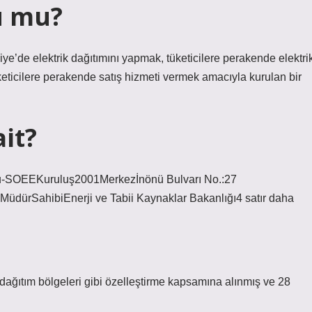
u mu?
ye’de elektrik dağıtımını yapmak, tüketicilere perakende elektri
üketicilere perakende satış hizmeti vermek amacıyla kurulan bir
ait?
rumu-SOEEKuruluş2001Merkezİnönü Bulvarı No.:27
MüdürSahibiEnerji ve Tabii Kaynaklar Bakanlığı4 satır daha
 dağıtım bölgeleri gibi özelleştirme kapsamına alınmış ve 28