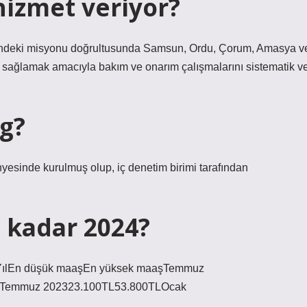
hizmet veriyor?
ndeki misyonu doğrultusunda Samsun, Ordu, Çorum, Amasya v
erji sağlamak amacıyla bakım ve onarım çalışmalarını sistematik v
g?
yesinde kurulmuş olup, iç denetim birimi tarafından
e kadar 2024?
işiYılEn düşük maaşEn yüksek maaşTemmuz
LTemmuz 202323.100TL53.800TLOcak