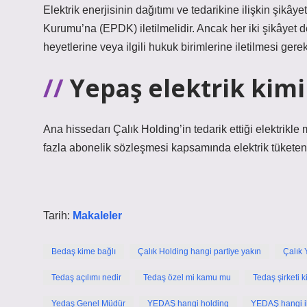
Elektrik enerjisinin dağıtımı ve tedarikine ilişkin şikây
Kurumu’na (EPDK) iletilmelidir. Ancak her iki şikâyet 
heyetlerine veya ilgili hukuk birimlerine iletilmesi gere
Yepaş elektrik kim
Ana hissedarı Çalık Holding’in tedarik ettiği elektrikl
fazla abonelik sözleşmesi kapsamında elektrik tüketen ya
Tarih:
Makaleler
Bedaş kime bağlı
Çalık Holding hangi partiye yakın
Çalık 
Tedaş açılımı nedir
Tedaş özel mi kamu mu
Tedaş şirketi k
Yedaş Genel Müdür
YEDAŞ hangi holding
YEDAŞ hangi il