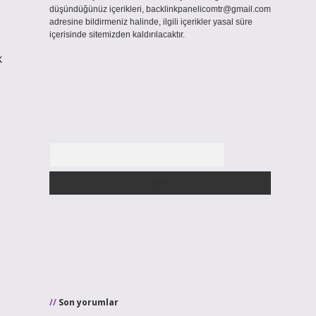
düşündüğünüz içerikleri,
backlinkpanelicomtr@gmail.com
adresine bildirmeniz halinde, ilgili içerikler yasal süre
içerisinde sitemizden kaldırılacaktır.
k
Arama
Son yorumlar