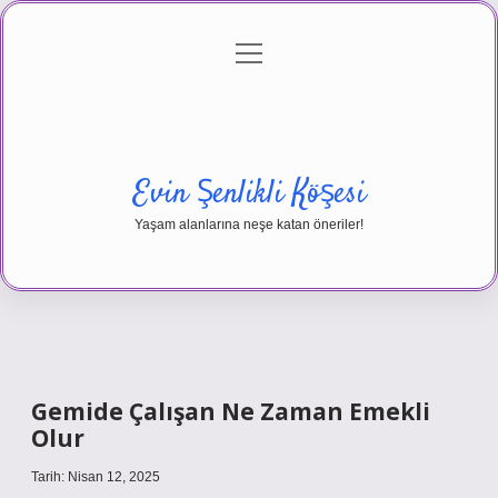
menüyü
Anasayfa
Gizlilik Politikası
Yasal Uyarı
aç
Hakkımızda
Evin Şenlikli Köşesi
Yaşam alanlarına neşe katan öneriler!
Gemide Çalışan Ne Zaman Emekli
Olur
Tarih: Nisan 12, 2025