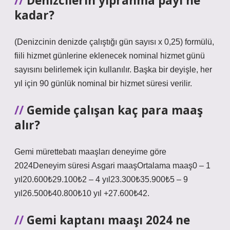
Denizcilerin yıpranma payı ne
kadar?
(Denizcinin denizde çalıştığı gün sayısı x 0,25) formülü,
fiili hizmet günlerine eklenecek nominal hizmet günü
sayısını belirlemek için kullanılır. Başka bir deyişle, her
yıl için 90 günlük nominal bir hizmet süresi verilir.
Gemide çalışan kaç para maaş
alır?
Gemi mürettebatı maaşları deneyime göre
2024Deneyim süresi Asgari maaşOrtalama maaş0 – 1
yıl20.600₺29.100₺2 – 4 yıl23.300₺35.900₺5 – 9
yıl26.500₺40.800₺10 yıl +27.600₺42.
Gemi kaptanı maaşı 2024 ne